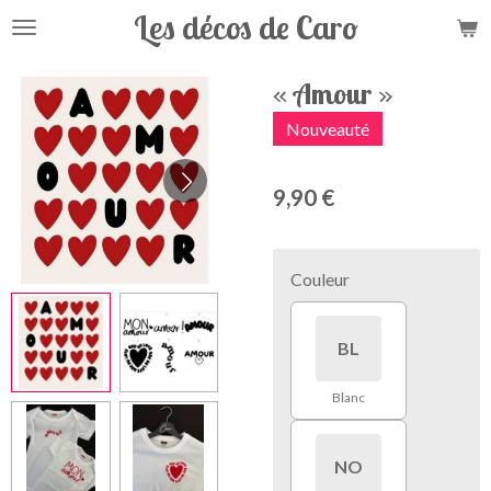
Les décos de Caro
Passer
au
contenu
« Amour »
principal
Nouveauté
9,90 €
Couleur
BL
Blanc
NO